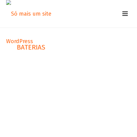
BATERIAS
HELIAR
A Heliar foi a primeira bateria chumbo
ácido para veículos produzida no Brasil.
Com tecnologia de ponta, é a marca líder
nas montadoras e oferece a maior
garantia do mercado, até 2 anos.
As baterias Heliar possuem a tecnologia
PowerFrame, ótima para carros e
caminhões. A grade positiva utilizada é