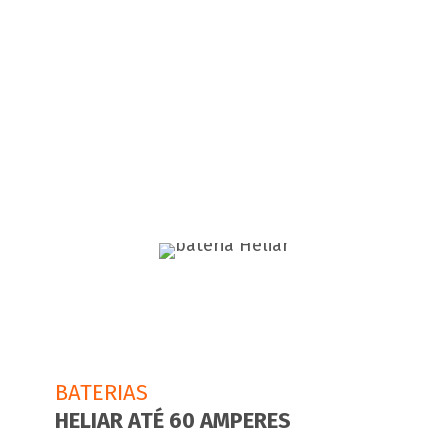
forte o suficiente para aguentar durante
muito tempo, evitando que a bateria
falhe. Outra tecnologia presente na
bateria é a AGM, permitindo que ela faça
o veículo ativar o motor a combustão em
pouco tempo.
BATERIAS
HELIAR ATÉ 60 AMPERES