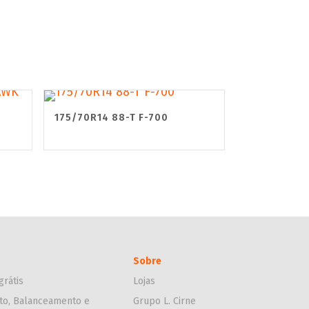
175/70R14 88-T F-700
Sobre
grátis
Lojas
to, Balanceamento e
Grupo L. Cirne