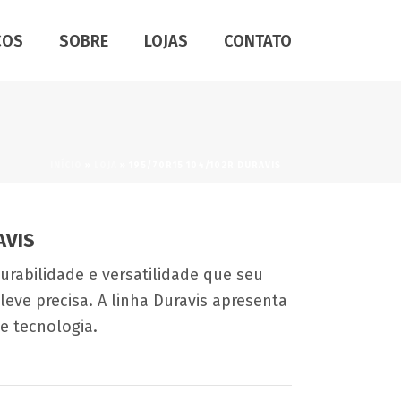
ÇOS
SOBRE
LOJAS
CONTATO
INÍCIO
»
LOJA
»
195/70R15 104/102R DURAVIS
AVIS
urabilidade e versatilidade que seu
leve precisa. A linha Duravis apresenta
e tecnologia.