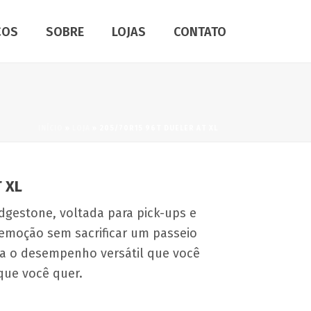
ÇOS
SOBRE
LOJAS
CONTATO
INÍCIO
»
LOJA
»
205/70R15 96T DUELER AT XL
 XL
idgestone, voltada para pick-ups e
 emoção sem sacrificar um passeio
na o desempenho versátil que você
que você quer.